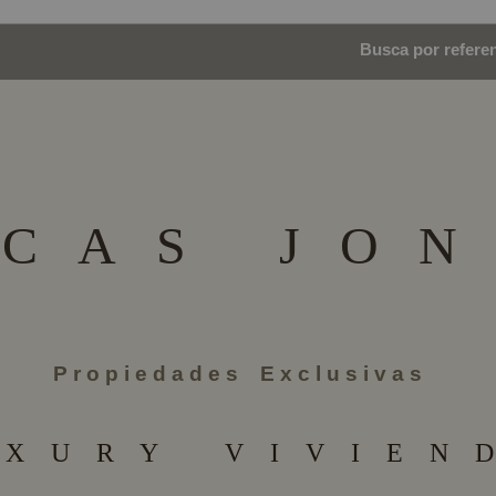
Busca por referenc
 C A S J O N
P r o p i e d a d e s E x c l u s i v a s
 X U R Y V I V I E N D