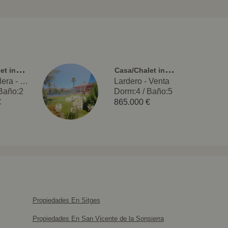
C
asa/Chalet independiente
C
asa/Chalet independiente
Piedramillera - Venta
Lardero - Venta
Baño:2
Dorm:4
/
Baño:5
€
865.000 €
Propiedades En Sitges
Propiedades En San Vicente de la Sonsierra