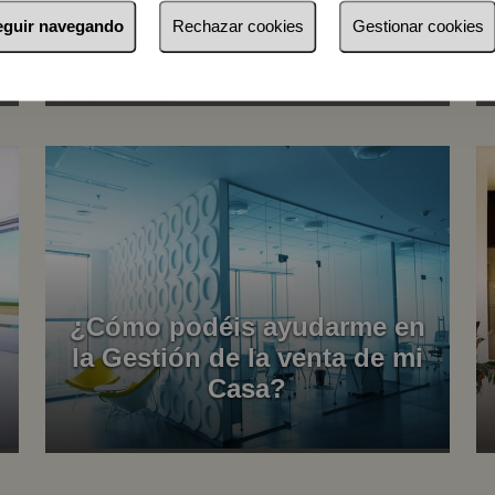
seguir navegando
Rechazar cookies
Gestionar cookies
Nuestras Viviendas
¿Cómo podéis ayudarme en
la Gestión de la venta de mi
Casa?