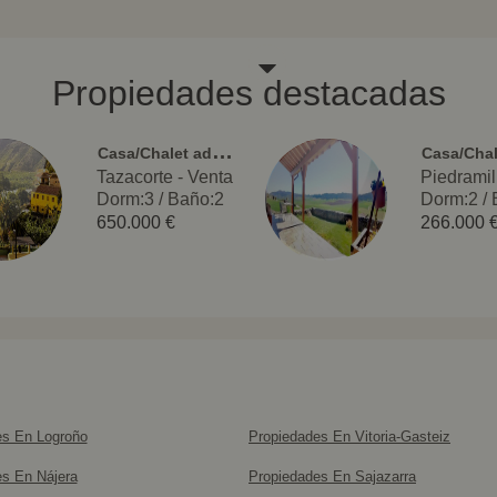
Propiedades destacadas
C
asa/Chalet adosado
Tazacorte - Venta
Dorm:3
/
Baño:2
Dorm:2
/
650.000 €
266.000 
es En Logroño
Propiedades En Vitoria-Gasteiz
s En Nájera
Propiedades En Sajazarra