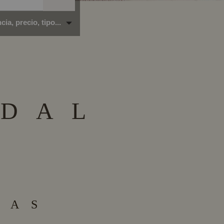
ia, precio, tipo...
 D A L
 A S