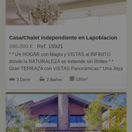
Pequeños
Grandes
Casa/Chalet independiente en Lapoblacion
265.000 €
Ref. 15921
* * Un HOGAR con Magia y VISTAS al INFINITO
donde la NATURALEZA se extiende sin límites * *
Gran TERRAZA con VISTAS Panorámicas * Una Joya
evocadora rodeada de ÁRBOLES y JARDINES
130m²
3 Dorm
2 Baños
Privados al lado de la Capital LOGROÑO * TERRAZA
PORCHE * CASA ANEXA * PLAZA DE GARAJE
opcional *
En el corazón Verde de Navarra donde la Naturaleza
abraza el alma y la fantasía cobra Vida.