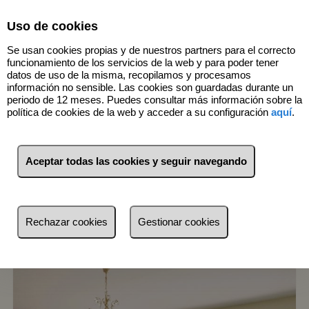
Select Language
▼
Uso de cookies
Se usan cookies propias y de nuestros partners para el correcto
funcionamiento de los servicios de la web y para poder tener
datos de uso de la misma, recopilamos y procesamos
información no sensible. Las cookies son guardadas durante un
periodo de 12 meses. Puedes consultar más información sobre la
24
Inmuebles
política de cookies de la web y acceder a su configuración
aquí
.
Lista
Mapa
Filtros
Aceptar todas las cookies y seguir navegando
más reciente
más reciente
Rechazar cookies
Gestionar cookies
Menos reciente
Baratos
Caros