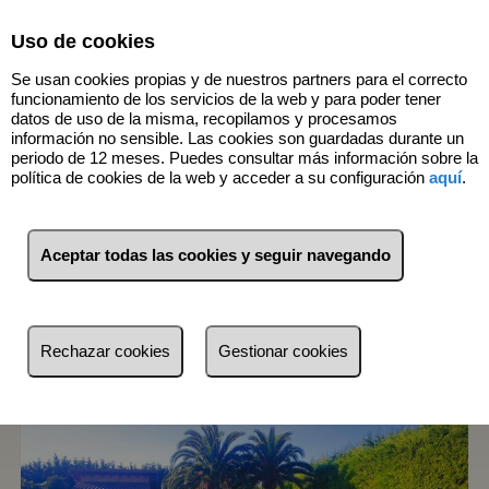
Select Language
▼
Uso de cookies
Se usan cookies propias y de nuestros partners para el correcto
funcionamiento de los servicios de la web y para poder tener
datos de uso de la misma, recopilamos y procesamos
información no sensible. Las cookies son guardadas durante un
periodo de 12 meses. Puedes consultar más información sobre la
3
Inmuebles
Haro (La Rioja)
política de cookies de la web y acceder a su configuración
aquí
.
Lista
Mapa
Filtros
Aceptar todas las cookies y seguir navegando
más reciente
más reciente
Rechazar cookies
Gestionar cookies
Menos reciente
Baratos
Caros