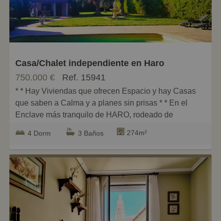
Pequeños
Grandes
Casa/Chalet independiente en Haro
750.000 €
Ref. 15941
* * Hay Viviendas que ofrecen Espacio y hay Casas
que saben a Calma y a planes sin prisas * * En el
Enclave más tranquilo de HARO, rodeado de
NATURALEZA y privacidad * Construida en 2016
274m²
4 Dorm
3 Baños
para los que entienden el lujo como una forma para
desconectar de la rutina y conectar con lo que
realmente importa *
Desde el primer instante transmite una sensación de
calidez y calma: Luz, Amplitud y una armonía
especial.