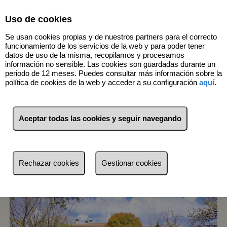
Select Language
▼
Uso de cookies
Se usan cookies propias y de nuestros partners para el correcto
funcionamiento de los servicios de la web y para poder tener
datos de uso de la misma, recopilamos y procesamos
información no sensible. Las cookies son guardadas durante un
periodo de 12 meses. Puedes consultar más información sobre la
1
Inmuebles
San Vicente de la
política de cookies de la web y acceder a su configuración
aquí
.
Sonsierra (La Rioja)
Aceptar todas las cookies y seguir navegando
Lista
Mapa
Filtros
más reciente
Rechazar cookies
Gestionar cookies
más reciente
Menos reciente
Baratos
Caros