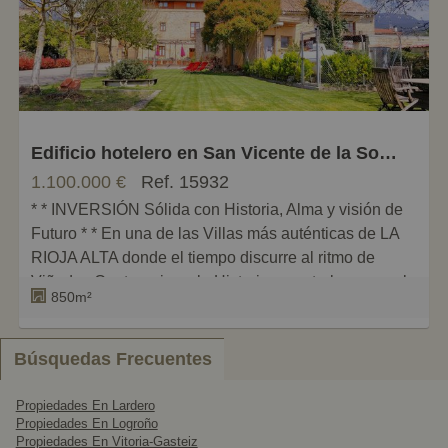
Pequeños
Grandes
Edificio hotelero en San Vicente de la Sonsierra
1.100.000 €
Ref. 15932
* * INVERSIÓN Sólida con Historia, Alma y visión de
Futuro * * En una de las Villas más auténticas de LA
RIOJA ALTA donde el tiempo discurre al ritmo de
Viñedos Centenarios y la Historia se entrelaza con el
850m²
Paisaje * Casa SOLARIEGA del Siglo XVII
cuidadosamente Rehabilitada para convertirse en un
HOTEL BOUTIQUE con identidad propia *
Búsquedas Frecuentes
Conjuga Patrimonio, Rentabilidad y Estilo > No sólo
Propiedades En Lardero
Propiedades En Logroño
ofrece cifras, sino un legado con Proyección.
Propiedades En Vitoria-Gasteiz